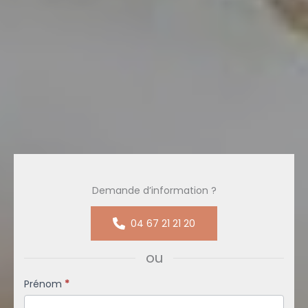
Demande d’information ?
04 67 21 21 20
ou
Formulaire
Prénom
*
simple