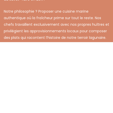
Notre philosophie ? Proposer une cuisine marine
authentique où la fraîcheur prime sur tout le reste. Nos
chefs travaillent exclusivement avec nos propres huîtres et
privilégient les approvisionnements locaux pour composer
des plats qui racontent l’histoire de notre terroir lagunaire.
Cette démarche nous permet de garantir une traçabilité
complète, de l’étang à votre table.
Engagés dans une démarche environnementale reconnue
par le label QualiThau, nous recyclons nos déchets
conchylicoles et préservons l’équilibre fragile de l’étang de
Thau. Nos deux restaurants accueillent aussi bien les
familles en quête d’authenticité que les groupes jusqu’à
150 personnes, dans des cadres uniques entre lagune et
Méditerranée.