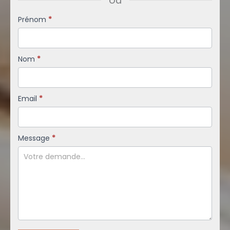
ou
Formulaire
Prénom
*
simple
Nom
*
Email
*
Message
*