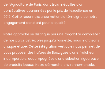
de l’Agriculture de Paris, dont trois médailles d’or
consécutives couronnées par le prix de l’excellence en
2017. Cette reconnaissance nationale témoigne de notre
engagement constant pour la qualité.
Notre approche se distingue par une traçabilité complète :
de nos parcs ostréicoles jusqu’à l’assiette, nous maîtrisons
chaque étape. Cette intégration verticale nous permet de
vous proposer des huîtres de Bouzigues d’une fraîcheur
incomparable, accompagnées d’une sélection rigoureuse
de produits locaux. Notre démarche environnementale,
labellisée QualiThau, reflète notre respect pour
l’écosystème fragile de la lagune.
Certifiés Sud de France et forts de plus de 45 années
d’expérience, nous perpétuons les traditions conchylicoles
tout en innovant dans nos méthodes d’élevage. Nos deux