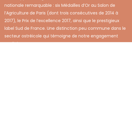
nationale remarquable : six Médailles d’Or au Salon de
l’Agriculture de Paris (dont trois consécutives de 2014 à
2017), le Prix de l’excellence 2017, ainsi que le prestigieux
label Sud de France. Une distinction peu commune dans le
secteur ostréicole qui témoigne de notre engagement
qualité.
Au-delà de la production, nous nous engageons dans une
démarche environnementale certifiée QualiThau. Cette
certification valide notre approche respectueuse de
l’écosystème de Thau, notamment par le recyclage
intégral des déchets conchylicoles sur notre site. Une
philosophie qui s’étend naturellement à nos services dans
la région du Cap d’Agde.
Contactez-nous au 04 67 21 21 20 pour découvrir nos
huîtres d’exception et organiser vos approvisionnements