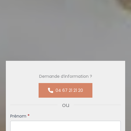
Demande d’information ?
04 67 21 21 20
ou
Formulaire
Prénom
*
simple